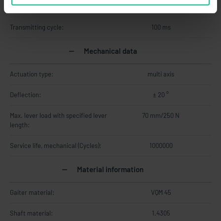
Technology:
Hall
Transmitting cycle:
100 ms
Mechanical data
Actuation type:
multi axis
Deflection:
± 20 °
Max. lever load with specified lever
70 mm/250 N
length:
Service life, mechanical (Cycles):
1000000
Material information
Gaiter material:
VQM 45
Shaft material:
1.4305