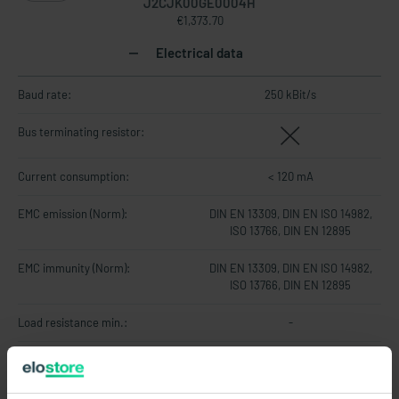
J2CJK00GE0004H
€1,373.70
Electrical data
Baud rate:
250 kBit/s
Bus terminating resistor:
Current consumption:
< 120 mA
EMC emission (Norm):
DIN EN 13309, DIN EN ISO 14982,
ISO 13766, DIN EN 12895
EMC immunity (Norm):
DIN EN 13309, DIN EN ISO 14982,
ISO 13766, DIN EN 12895
Load resistance min.:
-
Node ID / Source Address:
0x70
Operating voltage max.:
36 V DC