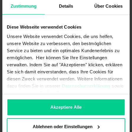
Zustimmung
Details
Über Cookies
Operating voltage min.:
9 V DC
Output signal:
-
Diese Webseite verwendet Cookies
Unsere Website verwendet Cookies, die uns helfen,
Output signal - centre position/zero
-
position:
unsere Website zu verbessern, den bestmöglichen
Service zu bieten und ein optimales Kundenerlebnis zu
Output signal max.:
-
ermöglichen. Hier können Sie Ihre Einstellungen
verwalten. Indem Sie auf "Akzeptieren" klicken, erklären
Output signal min.:
-
Sie sich damit einverstanden, dass Ihre Cookies für
diesen Zweck verwendet werden. Weitere Informationen
Polarity reversal protection:
dazu finden Sie in unserer
Datenschutzerklärung
sowie
im
Impressum
. Sollten Sie hiermit nicht einverstanden
Protocol:
J1939
sein, können Sie die Verwendung von Cookies hier
Short-circuit resistance to GND:
ablehnen.
Akzeptiere Alle
Short-circuit resistance to supply:
Ablehnen oder Einstellungen