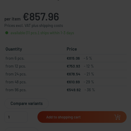
€857.96
per item
Prices excl. VAT plus shipping costs
available (11 pcs.), ships within 1-3 days
Quantity
Price
from 6 pcs.
€815.06
- 5 %
from 12 pcs.
€753.93
- 12 %
from 24 pcs.
€678.54
- 21 %
from 48 pcs.
€610.69
- 29 %
from 96 pcs.
€549.62
- 36 %
Compare variants
Add to shopping cart