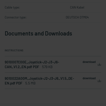
Cable type:
CAN Kabel
Connector type:
DEUTSCH DTM04
Documents and Downloads
INSTRUCTIONS
9010007C00E_Joystick-J2-J3-J6-
download
CAN_V1.2_EN.pdf PDF
579 KB
9010022A00M_Joystick-J2-J3-J6_V1.5_DE-
download
EN.pdf PDF
5.5 MB