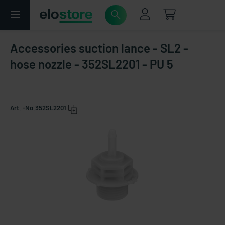
Accessories suction lance - SL2 -
hose nozzle - 352SL2201 - PU 5
Art. -No.
352SL2201