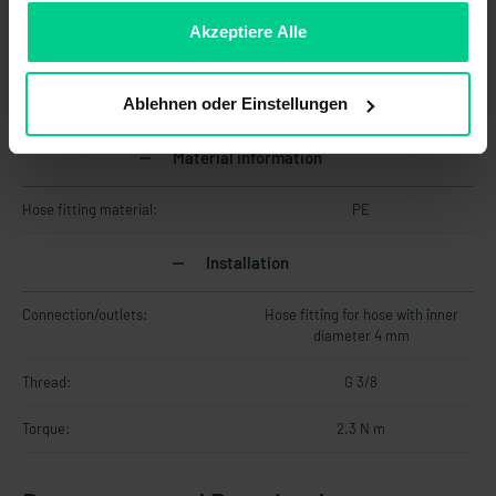
sein, können Sie die Verwendung von Cookies hier
Properties
ablehnen.
Akzeptiere Alle
Included with delivery:
5 Stk.
Ablehnen oder Einstellungen
Suitable for:
SL2
Material information
Hose fitting material:
PE
Installation
Connection/outlets:
Hose fitting for hose with inner
diameter 4 mm
Thread:
G 3/8
Torque:
2.3 N m