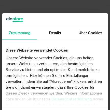
Country of origin
Germany
Item weight
0.0001 kg
Zustimmung
Details
Über Cookies
Customs tariff number
85389091
Diese Webseite verwendet Cookies
Unsere Website verwendet Cookies, die uns helfen,
unsere Website zu verbessern, den bestmöglichen
Service zu bieten und ein optimales Kundenerlebnis zu
Technical Data
ermöglichen. Hier können Sie Ihre Einstellungen
verwalten. Indem Sie auf "Akzeptieren" klicken, erklären
Sie sich damit einverstanden, dass Ihre Cookies für
diesen Zweck verwendet werden. Weitere Informationen
352SL2201
dazu finden Sie in unserer
Datenschutzerklärung
sowie
€16.35
im
Impressum
. Sollten Sie hiermit nicht einverstanden