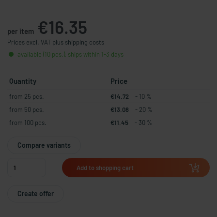
€16.35
per item
Prices excl. VAT plus shipping costs
available (10 pcs.), ships within 1-3 days
Quantity
Price
from 25 pcs.
€14.72
- 10 %
from 50 pcs.
€13.08
- 20 %
from 100 pcs.
€11.45
- 30 %
Compare variants
Add to shopping cart
Create offer