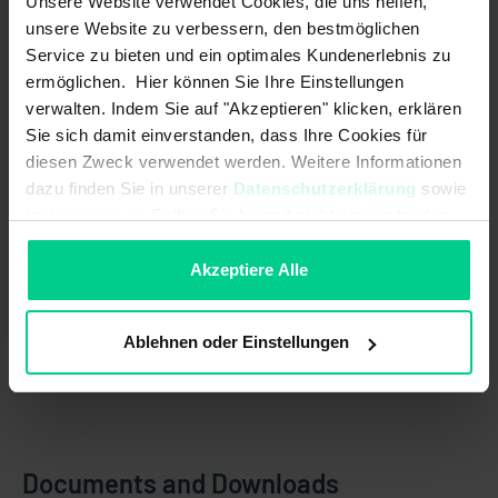
Unsere Website verwendet Cookies, die uns helfen,
Add to shopping cart
unsere Website zu verbessern, den bestmöglichen
Service zu bieten und ein optimales Kundenerlebnis zu
Create offer
ermöglichen. Hier können Sie Ihre Einstellungen
verwalten. Indem Sie auf "Akzeptieren" klicken, erklären
Sie sich damit einverstanden, dass Ihre Cookies für
diesen Zweck verwendet werden. Weitere Informationen
dazu finden Sie in unserer
Datenschutzerklärung
sowie
Country of origin
Germany
im
Impressum
. Sollten Sie hiermit nicht einverstanden
sein, können Sie die Verwendung von Cookies hier
Item weight
0.0015 kg
ablehnen.
Akzeptiere Alle
Customs tariff number
73181639
Ablehnen oder Einstellungen
Documents and Downloads