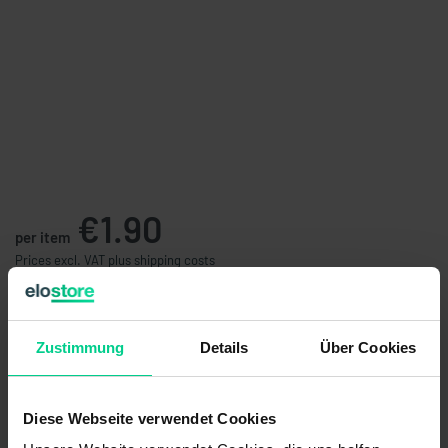
€1.90
per item
Prices excl. VAT plus shipping costs
available (75 pcs.), ships within 1-3 days
Quantity
Price
Zustimmung
Details
Über Cookies
from 25 pcs.
€1.71
- 10 %
from 50 pcs.
€1.52
- 20 %
Diese Webseite verwendet Cookies
from 100 pcs.
€1.33
- 30 %