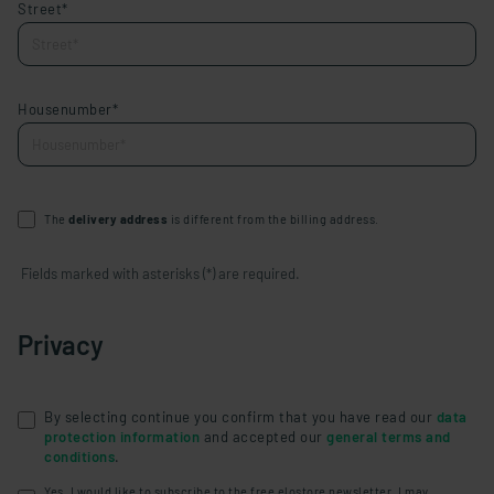
Street*
Housenumber*
The
delivery address
is different from the billing address.
Fields marked with asterisks (*) are required.
Privacy
By selecting continue you confirm that you have read our
data
protection information
and accepted our
general terms and
conditions
.
Yes, I would like to subscribe to the free elostore newsletter. I may