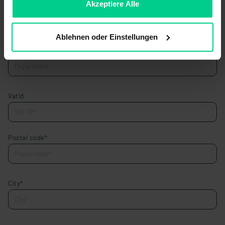
ablehnen.
Akzeptiere Alle
Company*
Ablehnen oder Einstellungen
Department
VatId
Postal code*
City*