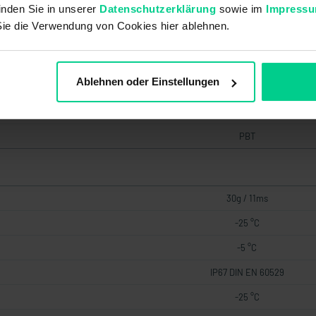
M30 x 37 mm
inden Sie in unserer
Datenschutzerklärung
sowie im
Impress
Sie die Verwendung von Cookies hier ablehnen.
PVC
Ablehnen oder Einstellungen
schwarz
PBT
PBT
30g / 11ms
-25 °C
-5 °C
IP67 DIN EN 60529
-25 °C