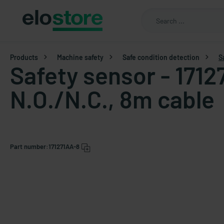
Products
Machine safety
Safe condition detection
S
Safety sensor - 1712
N.O./N.C., 8m cable
Part number:
171271AA-8