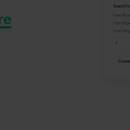
Quantity
from 25 p
from 50 p
from 100 
Create