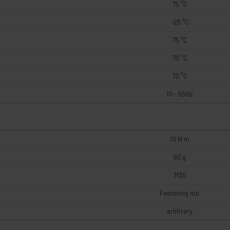
75 °C
-25 °C
75 °C
70 °C
70 °C
10 - 55Hz
10 N m
60 g
M30
Fastening nut
arbitrary