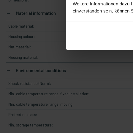
Dimensions:
Weitere Informationen dazu f
einverstanden sein, können 
Material information
Cable material:
Housing colour:
Nut material:
Housing material:
Environmental conditions
Shock resistance (Norm):
Min. cable temperature range, fixed installation:
Min. cable temperature range, moving:
Protection class:
Min. storage temperature: