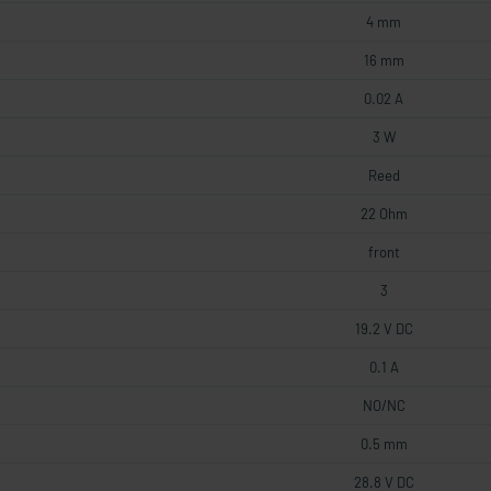
4 mm
16 mm
0.02 A
3 W
Reed
22 Ohm
front
3
19.2 V DC
0.1 A
NO/NC
0.5 mm
28.8 V DC