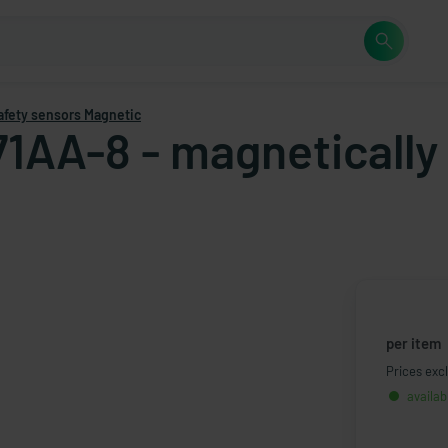
afety sensors Magnetic
71AA-8 - magnetically
per item
Prices excl
availab