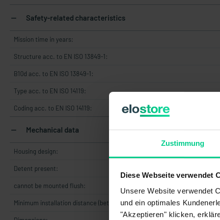
Safety-related characteristics
Mission time in years:
Structure acc. to EN ISO 13849-1:
B10d acc. to EN ISO 13849-1:
Type acc. to EN ISO 14119:
Coding acc. to EN ISO 14119:
Mechanical data
Zustimmung
Housing design:
Detent present:
Diese Webseite verwendet 
cannot be mounted flush:
Unsere Website verwendet Co
und ein optimales Kundenerle
Minimum installation distance (between two sensors):
"Akzeptieren" klicken, erklä