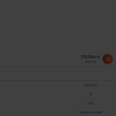
171271AA-8
€116.16
magnetic
III
5 Hz
single-coloured