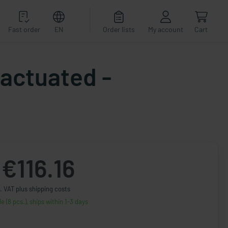
Fast order
EN
Order lists
My account
Cart
 actuated -
€116.16
. VAT plus shipping costs
le (8 pcs.), ships within 1-3 days