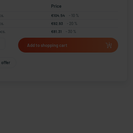
Price
cs.
€104.54
- 10 %
cs.
€92.93
- 20 %
pcs.
€81.31
- 30 %
Add to shopping cart
 offer