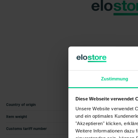
Zustimmung
Diese Webseite verwendet 
Country of origin
Germany
Unsere Website verwendet Co
und ein optimales Kundenerle
Item weight
0.043 kg
"Akzeptieren" klicken, erklä
Customs tariff number
85365011
Weitere Informationen dazu f