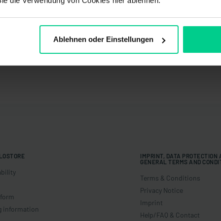
Sie die Verwendung von Cookies hier ablehnen.
Ablehnen oder Einstellungen
LOSTORE
IMPRINT, DATA PROTECTION
GENERAL TERMS AND CONDI
bility
Terms & Conditions
Privacy Notice
 form
Imprint
g information
Help/FAQ & Contact