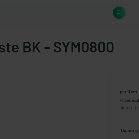
ste BK - SYM0800
per item
Prices excl
availab
Quantity