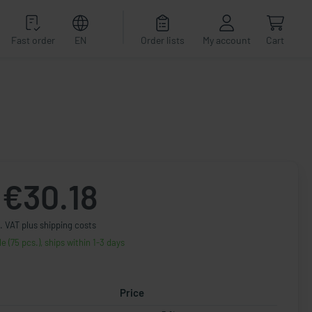
Fast order
EN
Order lists
My account
Cart
€30.18
. VAT plus shipping costs
le (75 pcs.), ships within 1-3 days
Price