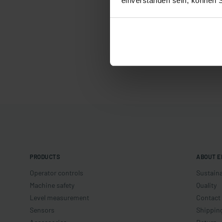
einverstanden sein, können 
PRODUCTS
ABOUT E
Operator controls
Sustaina
Machine safety
Quality
Level measurement
Contact
Sensors
Shippin