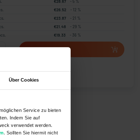
s.
€28.67
- 5 %
cs.
€26.52
- 12 %
cs.
€23.87
- 21 %
cs.
€21.48
- 29 %
pcs.
€19.33
- 36 %
Add to shopping cart
 offer
Über Cookies
möglichen Service zu bieten
ten. Indem Sie auf
 Zweck verwendet werden.
um
. Sollten Sie hiermit nicht