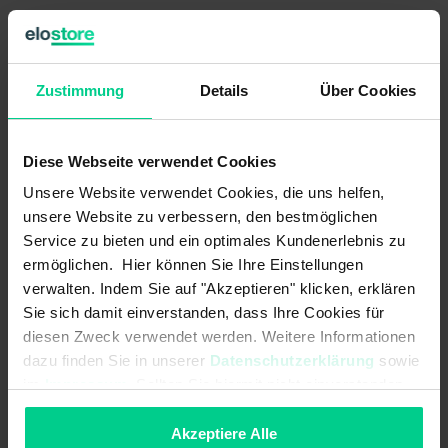
Product information
Zustimmung
Details
Über Cookies
Country of origin
Germany
Diese Webseite verwendet Cookies
Item weight
0.045 kg
Unsere Website verwendet Cookies, die uns helfen,
Customs tariff number
85365011
unsere Website zu verbessern, den bestmöglichen
Service zu bieten und ein optimales Kundenerlebnis zu
This robust pushbutton is designed for applications
ermöglichen. Hier können Sie Ihre Einstellungen
where unfavourable environmental influences prevail.
verwalten. Indem Sie auf "Akzeptieren" klicken, erklären
Sie sich damit einverstanden, dass Ihre Cookies für
The M30 pushbutton is ideally suited for use in mobile
machines, e.g. for controlling hydraulic functions. The
diesen Zweck verwendet werden. Weitere Informationen
switching element, which is completely separated from the
dazu finden Sie in unserer
Datenschutzerklärung
sowie
mechanics, meets the high IP67 protection class and
im
Impressum
. Sollten Sie hiermit nicht einverstanden
resists dust, dirt and moisture.
sein, können Sie die Verwendung von Cookies hier
ablehnen.
Akzeptiere Alle