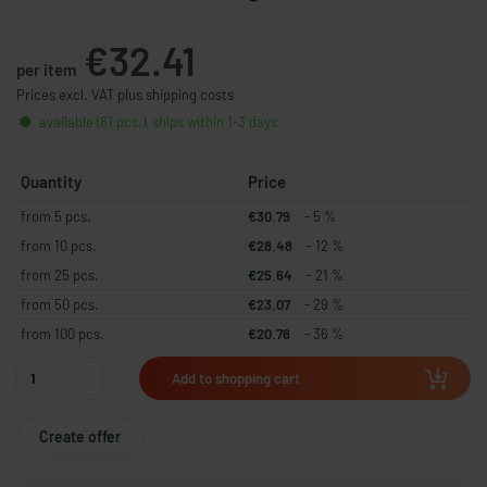
€32.41
per item
Prices excl. VAT plus shipping costs
available (81 pcs.), ships within 1-3 days
Quantity
Price
from 5 pcs.
€30.79
- 5 %
from 10 pcs.
€28.48
- 12 %
from 25 pcs.
€25.64
- 21 %
from 50 pcs.
€23.07
- 29 %
from 100 pcs.
€20.76
- 36 %
Add to shopping cart
Create offer