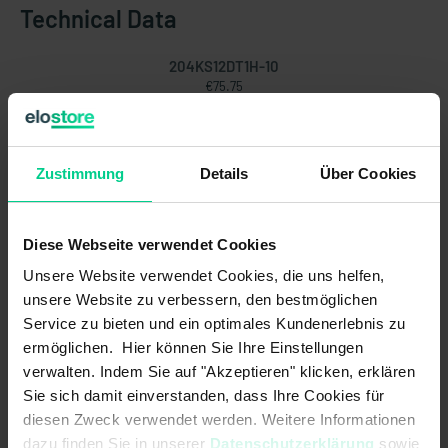
Technical Data
204KS12DT1H-10
€75.75
Electrical data
Max. switching current:
1 A
Zustimmung
Details
Über Cookies
Max. switching voltage:
250 V DC
Diese Webseite verwendet Cookies
Contact form:
1A or 1B
Unsere Website verwendet Cookies, die uns helfen,
Output signal:
digital
unsere Website zu verbessern, den bestmöglichen
Service zu bieten und ein optimales Kundenerlebnis zu
Technology:
Reed
ermöglichen. Hier können Sie Ihre Einstellungen
verwalten. Indem Sie auf "Akzeptieren" klicken, erklären
Max. switching voltage:
250 V AC
Sie sich damit einverstanden, dass Ihre Cookies für
diesen Zweck verwendet werden. Weitere Informationen
Max. switching power:
50 W
dazu finden Sie in unserer
Datenschutzerklärung
sowie