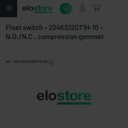
Float switch - 204KS12DT1H-10 -
N.O./N.C., compression gommet
Art. -No.
204KS12DT1H-10