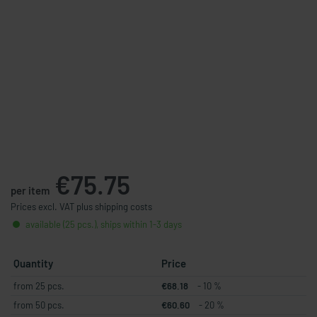
€75.75
per item
Prices excl. VAT plus shipping costs
available (25 pcs.), ships within 1-3 days
Quantity
Price
from 25 pcs.
€68.18
- 10 %
from 50 pcs.
€60.60
- 20 %