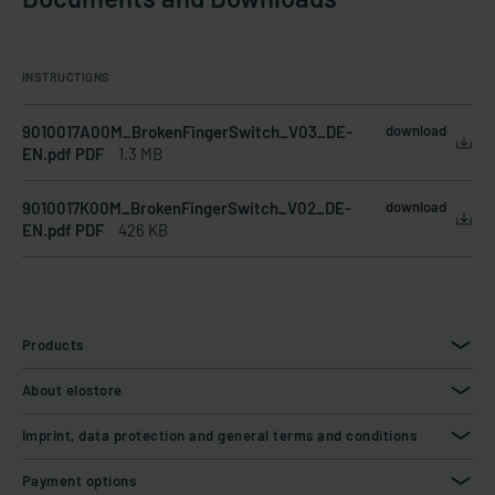
INSTRUCTIONS
9010017A00M_BrokenFingerSwitch_V03_DE-
download
EN.pdf PDF
1.3 MB
9010017K00M_BrokenFingerSwitch_V02_DE-
download
EN.pdf PDF
426 KB
Products
About elostore
Imprint, data protection and general terms and conditions
Payment options