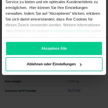
Service zu bieten und ein optimales Kundenerlebnis zu
from 12 pcs.
€169.85
- 12 %
ermöglichen. Hier können Sie Ihre Einstellungen
from 24 pcs.
€152.86
- 21 %
verwalten. Indem Sie auf "Akzeptieren" klicken, erklären
from 48 pcs.
€137.58
- 29 %
Sie sich damit einverstanden, dass Ihre Cookies für
from 96 pcs.
€123.82
- 36 %
diesen Zweck verwendet werden. Weitere Informationen
dazu finden Sie in unserer
Datenschutzerklärung
sowie
Add to shopping cart
im
Impressum
. Sollten Sie hiermit nicht einverstanden
sein, können Sie die Verwendung von Cookies hier
Create offer
ablehnen.
Akzeptiere Alle
Ablehnen oder Einstellungen
Country of origin
Germany
Item weight
0.041 kg
Customs tariff number
85371098