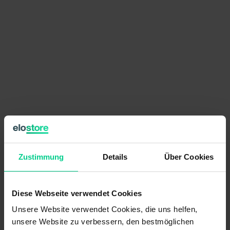
€193.28
per item
Zustimmung
Details
Über Cookies
Prices excl. VAT plus shipping costs
available (20 pcs.), ships within 1-3 days
Diese Webseite verwendet Cookies
Quantity
Price
Unsere Website verwendet Cookies, die uns helfen,
unsere Website zu verbessern, den bestmöglichen
from 6 pcs.
€183.62
- 5 %