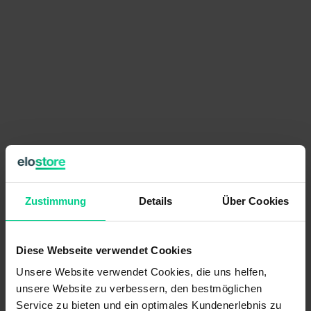
€149.07
per item
Zustimmung
Details
Über Cookies
Prices excl. VAT plus shipping costs
available (12 pcs.), ships within 1-3 days
Diese Webseite verwendet Cookies
Quantity
Price
Unsere Website verwendet Cookies, die uns helfen,
from 6 pcs.
€141.61
- 5 %
unsere Website zu verbessern, den bestmöglichen
from 12 pcs.
€130.99
- 12 %
Service zu bieten und ein optimales Kundenerlebnis zu