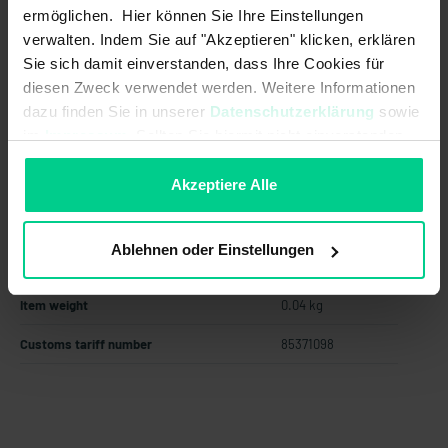
from 24 pcs.
€117.89
- 21 %
ermöglichen. Hier können Sie Ihre Einstellungen
from 48 pcs.
€106.10
- 29 %
verwalten. Indem Sie auf "Akzeptieren" klicken, erklären
Sie sich damit einverstanden, dass Ihre Cookies für
from 96 pcs.
€95.49
- 36 %
diesen Zweck verwendet werden. Weitere Informationen
Add to shopping cart
dazu finden Sie in unserer
Datenschutzerklärung
sowie
im
Impressum
. Sollten Sie hiermit nicht einverstanden
Create offer
sein, können Sie die Verwendung von Cookies hier
ablehnen.
Akzeptiere Alle
Ablehnen oder Einstellungen
Country of origin
Germany
Item weight
0.04 kg
Customs tariff number
85371098