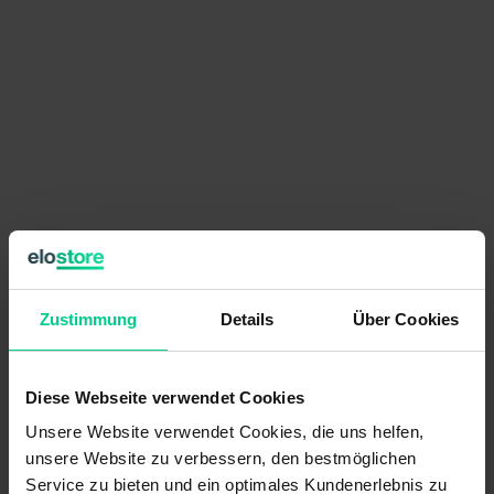
€193.28
per item
Zustimmung
Details
Über Cookies
Prices excl. VAT plus shipping costs
available (12 pcs.), ships within 1-3 days
Diese Webseite verwendet Cookies
Quantity
Price
Unsere Website verwendet Cookies, die uns helfen,
from 6 pcs.
€183.62
- 5 %
unsere Website zu verbessern, den bestmöglichen
from 12 pcs.
€169.85
- 12 %
Service zu bieten und ein optimales Kundenerlebnis zu