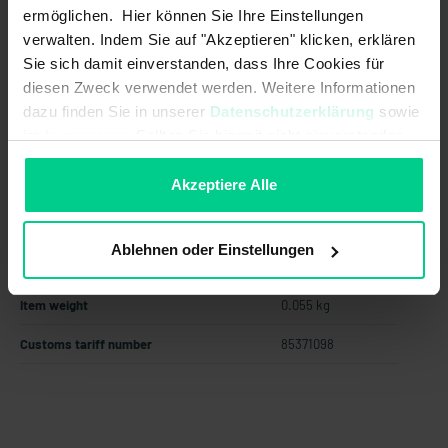
from 24 pcs.
€152.86
- 21 %
ermöglichen. Hier können Sie Ihre Einstellungen
from 48 pcs.
€137.58
- 29 %
verwalten. Indem Sie auf "Akzeptieren" klicken, erklären
Sie sich damit einverstanden, dass Ihre Cookies für
from 96 pcs.
€123.82
- 36 %
diesen Zweck verwendet werden. Weitere Informationen
Add to shopping cart
dazu finden Sie in unserer
Datenschutzerklärung
sowie
im
Impressum
. Sollten Sie hiermit nicht einverstanden
Create offer
sein, können Sie die Verwendung von Cookies hier
ablehnen.
Akzeptiere Alle
Ablehnen oder Einstellungen
Country of origin
Germany
Item weight
0.055 kg
Customs tariff number
85371098