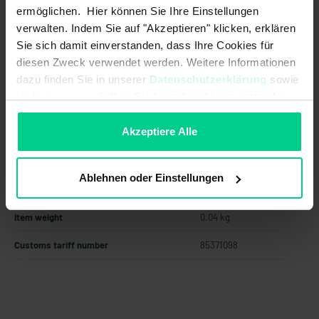
from 24 pcs.
€118.50
- 21 %
ermöglichen. Hier können Sie Ihre Einstellungen
from 48 pcs.
€106.65
- 29 %
verwalten. Indem Sie auf "Akzeptieren" klicken, erklären
Sie sich damit einverstanden, dass Ihre Cookies für
from 96 pcs.
€95.98
- 36 %
diesen Zweck verwendet werden. Weitere Informationen
Add to shopping cart
dazu finden Sie in unserer
Datenschutzerklärung
sowie
im
Impressum
. Sollten Sie hiermit nicht einverstanden
Create offer
sein, können Sie die Verwendung von Cookies hier
ablehnen.
Akzeptiere Alle
Ablehnen oder Einstellungen
Country of origin
Germany
Item weight
0.04 kg
Customs tariff number
85371098