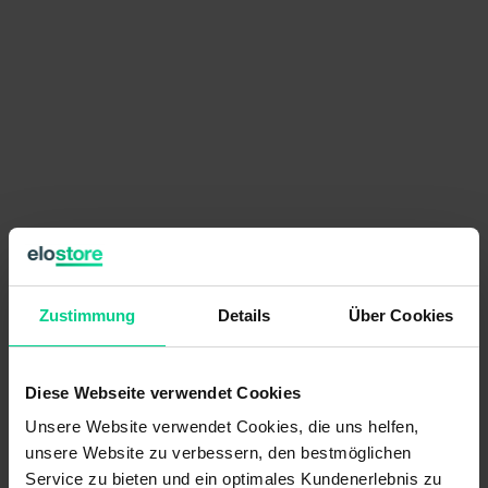
€149.83
per item
Zustimmung
Details
Über Cookies
Prices excl. VAT plus shipping costs
available (12 pcs.), ships within 1-3 days
Diese Webseite verwendet Cookies
Quantity
Price
Unsere Website verwendet Cookies, die uns helfen,
from 6 pcs.
€142.34
- 5 %
unsere Website zu verbessern, den bestmöglichen
from 12 pcs.
€131.67
- 12 %
Service zu bieten und ein optimales Kundenerlebnis zu