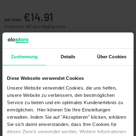
€14.91
per item
Prices excl. VAT plus shipping costs
available (79 pcs.), ships within 1-3 days
Quantity
Price
Zustimmung
Details
Über Cookies
from 5 pcs.
€14.16
- 5 %
from 10 pcs.
€13.10
- 12 %
from 25 pcs.
€11.79
- 21 %
Diese Webseite verwendet Cookies
from 50 pcs.
€10.61
- 29 %
Unsere Website verwendet Cookies, die uns helfen,
from 100 pcs.
€9.55
- 36 %
unsere Website zu verbessern, den bestmöglichen
Service zu bieten und ein optimales Kundenerlebnis zu
Add to shopping cart
ermöglichen. Hier können Sie Ihre Einstellungen
verwalten. Indem Sie auf "Akzeptieren" klicken, erklären
Create offer
Sie sich damit einverstanden, dass Ihre Cookies für
diesen Zweck verwendet werden. Weitere Informationen