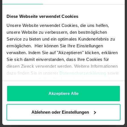
from 25 pcs.
€172.26
- 21 %
from 50 pcs.
€155.03
- 29 %
Diese Webseite verwendet Cookies
from 100 pcs.
€139.53
- 36 %
Unsere Website verwendet Cookies, die uns helfen,
Add to shopping cart
unsere Website zu verbessern, den bestmöglichen
Service zu bieten und ein optimales Kundenerlebnis zu
Create offer
ermöglichen. Hier können Sie Ihre Einstellungen
verwalten. Indem Sie auf "Akzeptieren" klicken, erklären
Sie sich damit einverstanden, dass Ihre Cookies für
diesen Zweck verwendet werden. Weitere Informationen
dazu finden Sie in unserer
Datenschutzerklärung
sowie
Country of origin
Germany
im
Impressum
. Sollten Sie hiermit nicht einverstanden
sein, können Sie die Verwendung von Cookies hier
Item weight
0.06 kg
ablehnen.
Akzeptiere Alle
Customs tariff number
90318020
Ablehnen oder Einstellungen