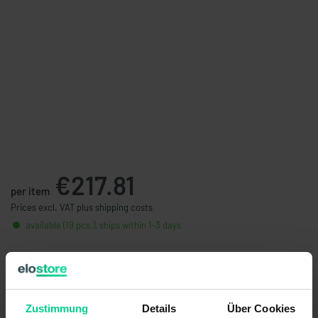
€217.81
per item
Prices excl. VAT plus shipping costs
available (19 pcs.), ships within 1-3 days
Quantity
Price
from 5 pcs.
€206.92
- 5 %
from 10 pcs.
€191.40
- 12 %
Zustimmung
Details
Über Cookies