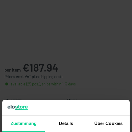
€187.94
per item
Prices excl. VAT plus shipping costs
available (25 pcs.), ships within 1-3 days
Quantity
Price
from 5 pcs.
€178.55
- 5 %
from 10 pcs.
€165.15
- 12 %
Zustimmung
Details
Über Cookies
from 25 pcs.
€148.64
- 21 %