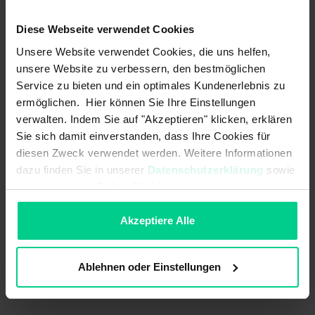
from 50 pcs.
€133.78
- 29 %
from 100 pcs.
€120.40
- 36 %
Diese Webseite verwendet Cookies
Unsere Website verwendet Cookies, die uns helfen,
Add to shopping cart
unsere Website zu verbessern, den bestmöglichen
Service zu bieten und ein optimales Kundenerlebnis zu
Create offer
ermöglichen. Hier können Sie Ihre Einstellungen
verwalten. Indem Sie auf "Akzeptieren" klicken, erklären
Sie sich damit einverstanden, dass Ihre Cookies für
diesen Zweck verwendet werden. Weitere Informationen
Country of origin
Germany
dazu finden Sie in unserer
Datenschutzerklärung
sowie
im
Impressum
. Sollten Sie hiermit nicht einverstanden
Item weight
0.0733 kg
sein, können Sie die Verwendung von Cookies hier
Customs tariff number
90318020
ablehnen.
Akzeptiere Alle
Ablehnen oder Einstellungen