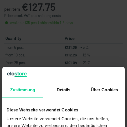
€127.75
per item
Prices excl. VAT plus shipping costs
available (35 pcs.), ships within 1-3 days
Quantity
Price
from 5 pcs.
€121.36
- 5 %
from 10 pcs.
€112.26
- 12 %
from 25 pcs.
€101.04
- 21 %
from 50 pcs.
€90.93
- 29 %
from 100 pcs.
€81.84
- 36 %
Zustimmung
Details
Über Cookies
Add to shopping cart
Create offer
Diese Webseite verwendet Cookies
Unsere Website verwendet Cookies, die uns helfen,
unsere Website zu verbessern, den bestmöglichen