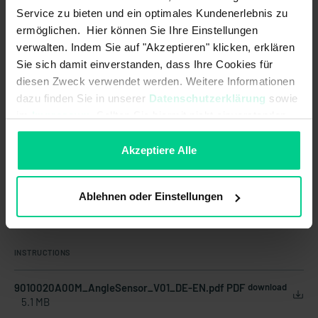
Service zu bieten und ein optimales Kundenerlebnis zu
Country of origin
Germany
ermöglichen. Hier können Sie Ihre Einstellungen
verwalten. Indem Sie auf "Akzeptieren" klicken, erklären
Item weight
0.0633 kg
Sie sich damit einverstanden, dass Ihre Cookies für
Customs tariff number
90318020
diesen Zweck verwendet werden. Weitere Informationen
dazu finden Sie in unserer
Datenschutzerklärung
sowie
im
Impressum
. Sollten Sie hiermit nicht einverstanden
sein, können Sie die Verwendung von Cookies hier
ablehnen.
Akzeptiere Alle
Ablehnen oder Einstellungen
Documents and Downloads
INSTRUCTIONS
9010020A00M_AngleSensor_V01_DE-EN.pdf PDF
download
5.1 MB